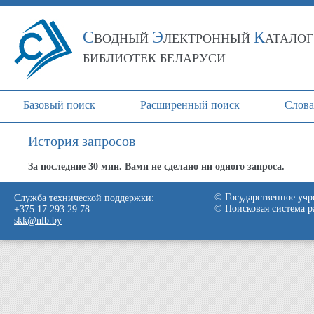
С
Э
К
ВОДНЫЙ
ЛЕКТРОННЫЙ
АТАЛОГ
БИБЛИОТЕК БЕЛАРУСИ
Базовый поиск
Расширенный поиск
Cлова
История запросов
За последние 30 мин. Вами не сделано ни одного запроса.
© Государственное учр
Служба технической поддержки:
© Поисковая система 
+375 17 293 29 78
skk@nlb.by